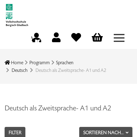
Menü a
Mein Konto
Merkliste
Warenkorb
Kursleitungsportal
Home
Programm
Sprachen
Deutsch
Deutsch als Zweitsprache- A1 und A2
Deutsch als Zweitsprache- A1 und A2
FILTER
SORTIEREN NACH...