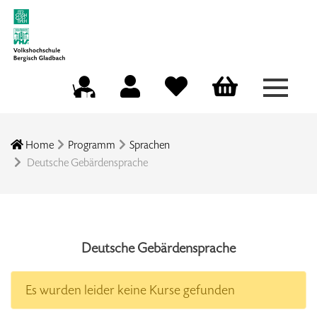
Menü a
Mein Konto
Merkliste
Warenkorb
Kursleitungsportal
Home
Programm
Sprachen
Deutsche Gebärdensprache
Deutsche Gebärdensprache
Es wurden leider keine Kurse gefunden