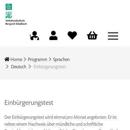
Menü a
Mein Konto
Merkliste
Warenkorb
Kursleitungsportal
Home
Programm
Sprachen
Deutsch
Einbürgerungstest
Einbürgerungstest
Der Einbürgerungstest wird einmal pro Monat angeboten. Er ist
neben einem Nachweis über mündliche und schriftliche