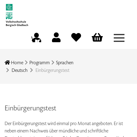
Menü a
Mein Konto
Merkliste
Warenkorb
Kursleitungsportal
Home
Programm
Sprachen
Deutsch
Einbürgerungstest
Einbürgerungstest
Der Einbürgerungstest wird einmal pro Monat angeboten. Er ist
neben einem Nachweis über mündliche und schriftliche