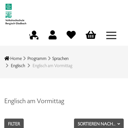
Menü a
Mein Konto
Merkliste
Warenkorb
Kursleitungsportal
Home
Programm
Sprachen
Englisch
Englisch am Vormittag
Englisch am Vormittag
FILTER
SORTIEREN NACH...