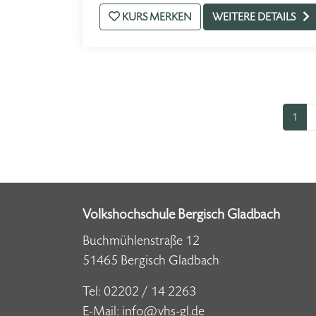
KURS MERKEN
WEITERE DETAILS
1
Volkshochschule Bergisch Gladbach
Buchmühlenstraße 12
51465 Bergisch Gladbach
Tel:
02202 / 14 2263
E-Mail:
info@vhs-gl.de