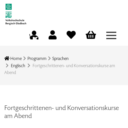
Menü a
Mein Konto
Merkliste
Warenkorb
Kursleitungsportal
Home
Programm
Sprachen
Englisch
Fortgeschrittenen- und Konversationskurse am
Abend
Fortgeschrittenen- und Konversationskurse
am Abend