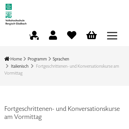
Menü a
Mein Konto
Merkliste
Warenkorb
Kursleitungsportal
Home
Programm
Sprachen
Italienisch
Fortgeschrittenen- und Konversationskurse am
Vormittag
Fortgeschrittenen- und Konversationskurse
am Vormittag