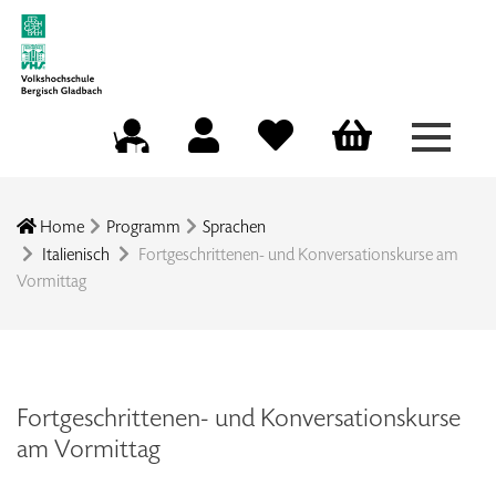
Menü a
Mein Konto
Merkliste
Warenkorb
Kursleitungsportal
Home
Programm
Sprachen
Italienisch
Fortgeschrittenen- und Konversationskurse am
Vormittag
Fortgeschrittenen- und Konversationskurse
am Vormittag