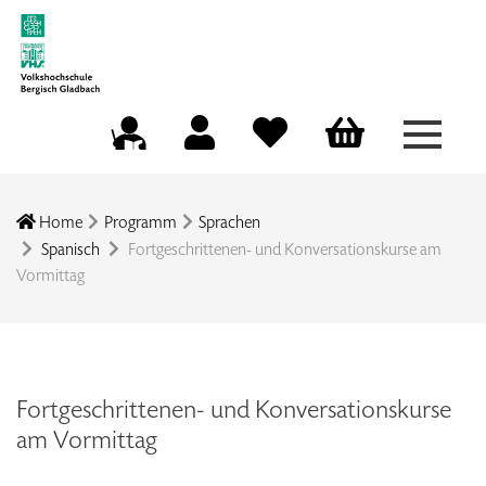
Menü a
Mein Konto
Merkliste
Warenkorb
Kursleitungsportal
Home
Programm
Sprachen
Spanisch
Fortgeschrittenen- und Konversationskurse am
Vormittag
Fortgeschrittenen- und Konversationskurse
am Vormittag