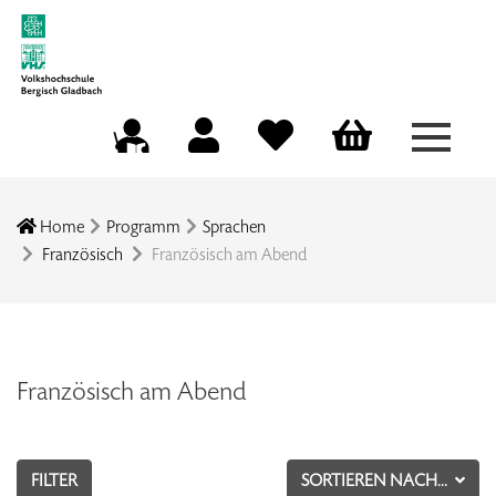
Menü a
Mein Konto
Merkliste
Warenkorb
Kursleitungsportal
Home
Programm
Sprachen
Französisch
Französisch am Abend
Französisch am Abend
FILTER
SORTIEREN NACH...