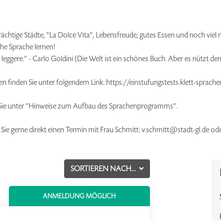
rächtige Städte, "La Dolce Vita", Lebensfreude, gutes Essen und noch viel 
sche Sprache lernen!
 leggere." - Carlo Goldini (Die Welt ist ein schönes Buch. Aber es nützt dem
en finden Sie unter folgendem Link: https://einstufungstests.klett-sprach
 Sie unter "Hinweise zum Aufbau des Sprachenprogramms".
 Sie gerne direkt einen Termin mit Frau Schmitt: v.schmitt@stadt-gl.de o
SORTIEREN NACH...
ANMELDUNG MÖGLICH