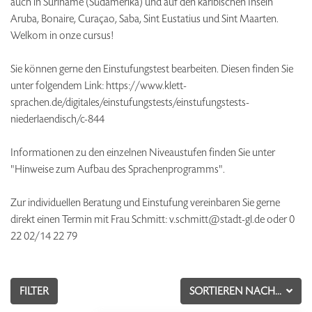
auch in Suriname (Südamerika) und auf den karibischen Inseln
Aruba, Bonaire, Curaçao, Saba, Sint Eustatius und Sint Maarten.
Welkom in onze cursus!
Sie können gerne den Einstufungstest bearbeiten. Diesen finden Sie
unter folgendem Link: https://www.klett-
sprachen.de/digitales/einstufungstests/einstufungstests-
niederlaendisch/c-844
Informationen zu den einzelnen Niveaustufen finden Sie unter
"Hinweise zum Aufbau des Sprachenprogramms".
Zur individuellen Beratung und Einstufung vereinbaren Sie gerne
direkt einen Termin mit Frau Schmitt: v.schmitt@stadt-gl.de oder 0
22 02/14 22 79
FILTER
SORTIEREN NACH...