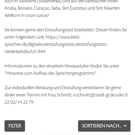
auch in Suriname (Südamerika) und auf den karibischen Inseln
Aruba, Bonaire, Curaçao, Saba, Sint Eustatius und Sint Maarten.
Welkom in onze cursus!
Sie können gerne den Einstufungstest bearbeiten. Diesen finden Sie
unter folgendem Link: https://www.klett-
sprachen.de/digitales/einstufungstests/einstufungstests-
niederlaendisch/c-844
Informationen zu den einzelnen Niveaustufen finden Sie unter
"Hinweise zum Aufbau des Sprachenprogramms".
Zur individuellen Beratung und Einstufung vereinbaren Sie gerne
direkt einen Termin mit Frau Schmitt: v.schmitt@stadt-gl.de oder 0
22 02/14 22 79
FILTER
SORTIEREN NACH...