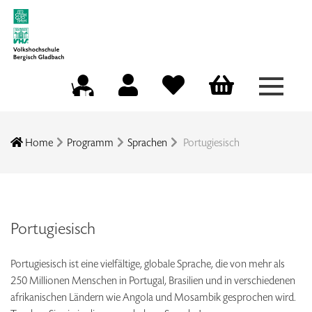
Menü a
Mein Konto
Merkliste
Warenkorb
Kursleitungsportal
Home
Programm
Sprachen
Portugiesisch
Portugiesisch
Portugiesisch ist eine vielfältige, globale Sprache, die von mehr als
250 Millionen Menschen in Portugal, Brasilien und in verschiedenen
afrikanischen Ländern wie Angola und Mosambik gesprochen wird.