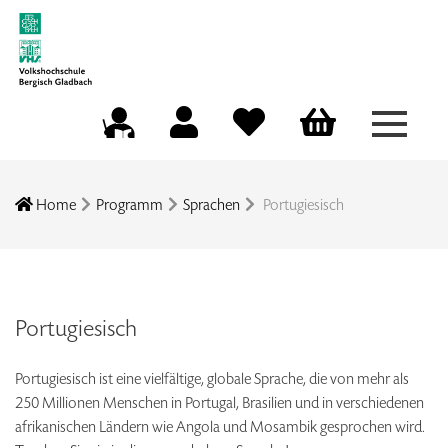
Menü a
Mein Konto
Merkliste
Warenkorb
Kursleitungsportal
Home
Programm
Sprachen
Portugiesisch
Portugiesisch
Portugiesisch ist eine vielfältige, globale Sprache, die von mehr als
250 Millionen Menschen in Portugal, Brasilien und in verschiedenen
afrikanischen Ländern wie Angola und Mosambik gesprochen wird.