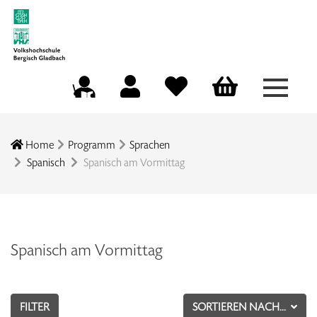
Menü a
Mein Konto
Merkliste
Warenkorb
Kursleitungsportal
Home
Programm
Sprachen
Spanisch
Spanisch am Vormittag
Spanisch am Vormittag
FILTER
SORTIEREN NACH...