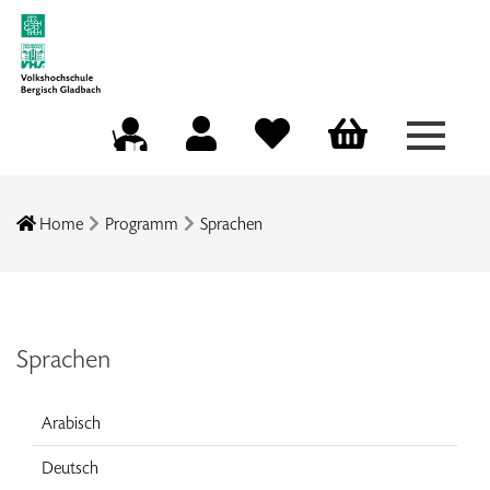
Menü a
Mein Konto
Merkliste
Warenkorb
Kursleitungsportal
Home
Programm
Sprachen
Sprachen
Arabisch
Deutsch