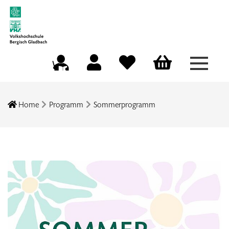
Menü a
Mein Konto
Merkliste
Warenkorb
Kursleitungsportal
Home
Programm
Sommerprogramm