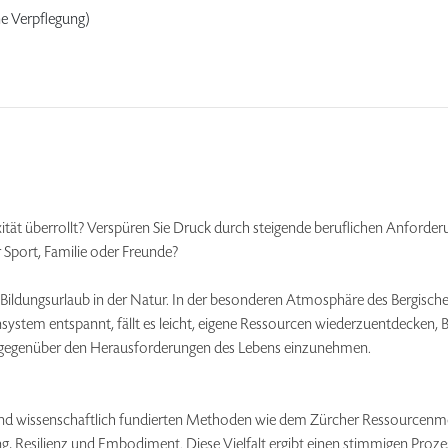
e Verpflegung)
tät überrollt? Verspüren Sie Druck durch steigende beruflichen Anforde
r Sport, Familie oder Freunde?
en Bildungsurlaub in der Natur. In der besonderen Atmosphäre des Bergis
system entspannt, fällt es leicht, eigene Ressourcen wiederzuentdecken,
g gegenüber den Herausforderungen des Lebens einzunehmen.
und wissenschaftlich fundierten Methoden wie dem Zürcher Ressourcen
Resilienz und Embodiment. Diese Vielfalt ergibt einen stimmigen Prozes