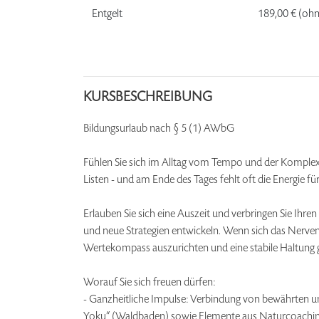
Entgelt
189,00 €
(ohn
KURSBESCHREIBUNG
Bildungsurlaub nach § 5 (1) AWbG
Fühlen Sie sich im Alltag vom Tempo und der Komplexi
Listen - und am Ende des Tages fehlt oft die Energie fü
Erlauben Sie sich eine Auszeit und verbringen Sie Ihr
und neue Strategien entwickeln. Wenn sich das Nerven
Wertekompass auszurichten und eine stabile Haltun
Worauf Sie sich freuen dürfen:
- Ganzheitliche Impulse: Verbindung von bewährten 
Yoku“ (Waldbaden) sowie Elemente aus Naturcoaching, 