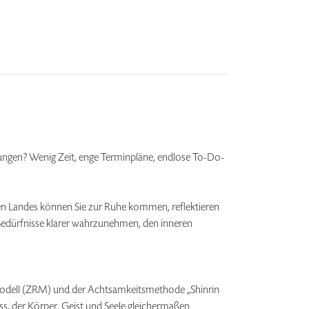
rungen? Wenig Zeit, enge Terminpläne, endlose To-Do-
chen Landes können Sie zur Ruhe kommen, reflektieren
 Bedürfnisse klarer wahrzunehmen, den inneren
modell (ZRM) und der Achtsamkeitsmethode „Shinrin
s, der Körper, Geist und Seele gleichermaßen