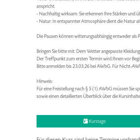
anspricht.
- Nachhaltig wirksam: Sie erkennen Ihre Stärken und ü
- Natur: In entspannter Atmosphäre dient die Natur al
Die Pausen können witterungsabhängig entweder als Pi
Bringen Sie bitte mit: Dem Wetter angepasste Kleidung, 
Der Treffpunkt zum ersten Termin wird Ihnen vor Begin
Bitte anmelden bis 23.03.26 bei AWbG. Für Nicht-AW
Hinweis:
Für eine Freistellung nach § 5 (1) AWbG müssen Sie 
sowie einen detaillierten Überblick über die Kursinhalt
Kurstage
Für diesen Kurs sind keine Termine vorhand