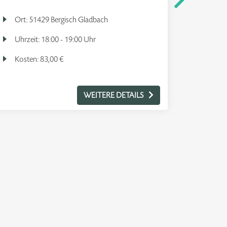
Ort:
51429 Bergisch Gladbach
Ort:
5
Uhrzeit:
18:00 - 19:00 Uhr
Uhrzei
Kosten:
83,00 €
Koste
WEITERE DETAILS