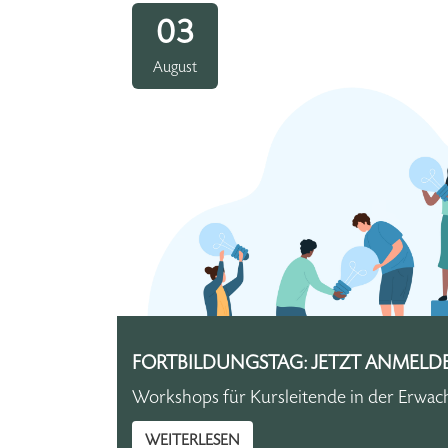
03
August
FORTBILDUNGSTAG: JETZT ANMELD
Workshops für Kursleitende in der Erwac
WEITERLESEN