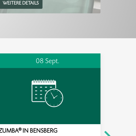
WEITERE DETAILS
08 Sept.
ZUMBA® IN BENSBERG
KREATIV