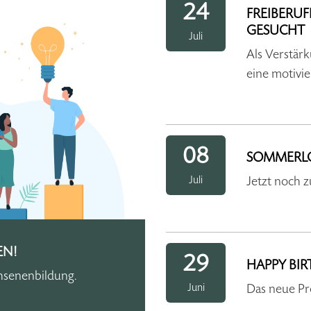
24
FREIBERUF
GESUCHT
Juli
Als Verstär
eine motivie
08
SOMMERLO
Juli
Jetzt noch
EN!
29
HAPPY BIR
hsenenbildung.
Juni
Das neue Pr