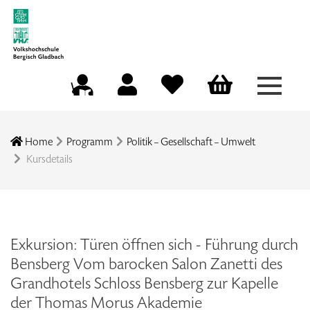
Menü a
Mein Konto
Merkliste
Warenkorb
Kursleitungsportal
Home
Programm
Politik – Gesellschaft – Umwelt
Kursdetails
Exkursion: Türen öffnen sich - Führung durch
Bensberg Vom barocken Salon Zanetti des
Grandhotels Schloss Bensberg zur Kapelle
der Thomas Morus Akademie