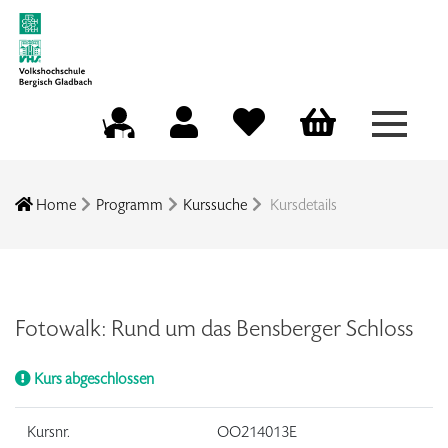
Menü a
Mein Konto
Merkliste
Warenkorb
Kursleitungsportal
Home
Programm
Kurssuche
Kursdetails
Fotowalk: Rund um das Bensberger Schloss
Kurs abgeschlossen
Kursnr.
OO214013E