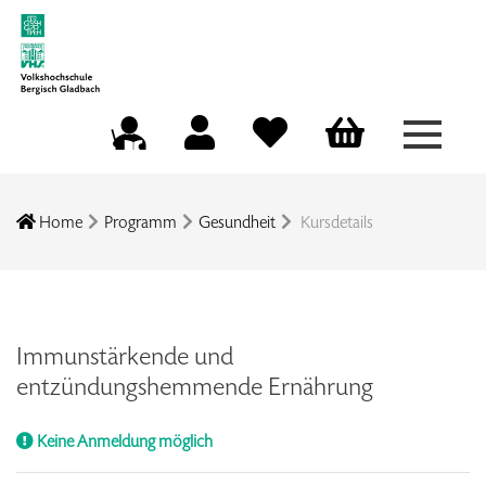
Menü a
Mein Konto
Merkliste
Warenkorb
Kursleitungsportal
Home
Programm
Gesundheit
Kursdetails
Immunstärkende und
entzündungshemmende Ernährung
Keine Anmeldung möglich