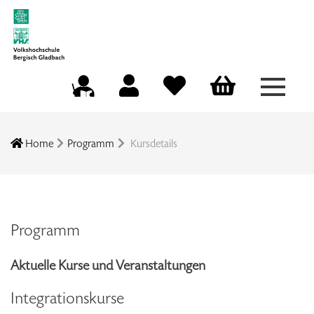
Menü a
Mein Konto
Merkliste
Warenkorb
Kursleitungsportal
Home
Programm
Kursdetails
Programm
Aktuelle Kurse und Veranstaltungen
Integrationskurse