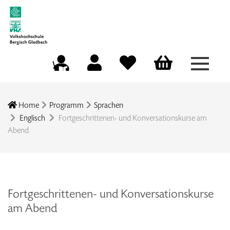
Menü a
Mein Konto
Merkliste
Warenkorb
Kursleitungsportal
Home
Programm
Sprachen
Englisch
Fortgeschrittenen- und Konversationskurse am
Abend
Fortgeschrittenen- und Konversationskurse
am Abend