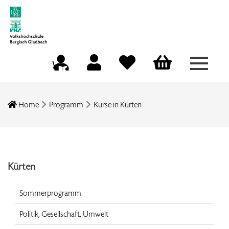
Menü a
Mein Konto
Merkliste
Warenkorb
Kursleitungsportal
Home
Programm
Kurse in Kürten
Kürten
Sommerprogramm
Politik, Gesellschaft, Umwelt