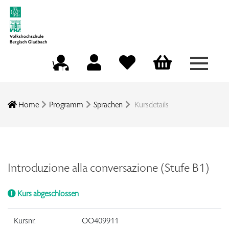
Menü a
Mein Konto
Merkliste
Warenkorb
Kursleitungsportal
Home
Programm
Sprachen
Kursdetails
Introduzione alla conversazione (Stufe B1)
Kurs abgeschlossen
Kursnr.
OO409911