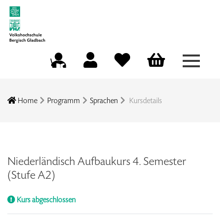
Menü a
Mein Konto
Merkliste
Warenkorb
Kursleitungsportal
Home
Programm
Sprachen
Kursdetails
Niederländisch Aufbaukurs 4. Semester
(Stufe A2)
Kurs abgeschlossen