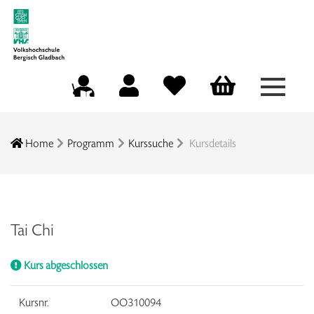
Menü a
Mein Konto
Merkliste
Warenkorb
Kursleitungsportal
Home
Programm
Kurssuche
Kursdetails
Tai Chi
Kurs abgeschlossen
Kursnr.
OO310094