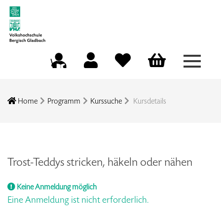
Menü a
Mein Konto
Merkliste
Warenkorb
Kursleitungsportal
Home
Programm
Kurssuche
Kursdetails
Trost-Teddys stricken, häkeln oder nähen
Keine Anmeldung möglich
Eine Anmeldung ist nicht erforderlich.