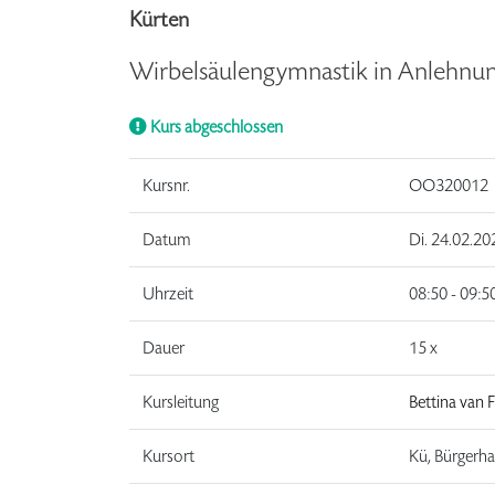
Kürten
Wirbelsäulengymnastik in Anlehnung
Kurs abgeschlossen
Kursnr.
OO320012
Datum
Di.
24.02.20
Uhrzeit
08:50 - 09:5
Dauer
15 x
Kursleitung
Bettina van 
Kursort
Kü, Bürgerh