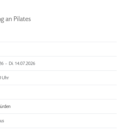
 an Pilates
26 –
Di.
14.07.2026
0 Uhr
Fürden
aus