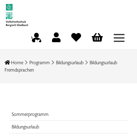
Menü a
Mein Konto
Merkliste
Warenkorb
Kursleitungsportal
Home
Programm
Bildungsurlaub
Bildungsurlaub
Fremdsprachen
Sommerprogramm
Bildungsurlaub